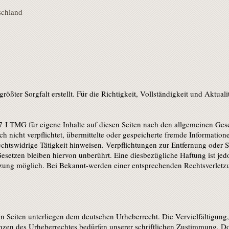
schland
rößter Sorgfalt erstellt. Für die Richtigkeit, Vollständigkeit und Aktual
7 I TMG für eigene Inhalte auf diesen Seiten nach den allgemeinen Gese
ch nicht verpflichtet, übermittelte oder gespeicherte fremde Informati
echtswidrige Tätigkeit hinweisen. Verpflichtungen zur Entfernung oder
setzen bleiben hiervon unberührt. Eine diesbezügliche Haftung ist jed
tzung möglich. Bei Bekannt-werden einer entsprechenden Rechtsverletzu
sen Seiten unterliegen dem deutschen Urheberrecht. Die Vervielfältigung
nzen des Urheberrechtes bedürfen unserer schriftlichen Zustimmung. D