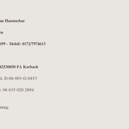
han Hasenschar
en
699 - Mobil: 0172/7974613
782530050 FA Korbach
Nr. D-06-003-G-0453
. 06 635 020 2894
rung: